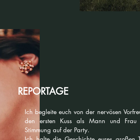
REPORTAGE
Ich begleite euch von der nervösen Vorfr
den ersten Kuss als Mann und Frau 
Stimmung auf der Party.
Ich halte die Geschichte eures großen