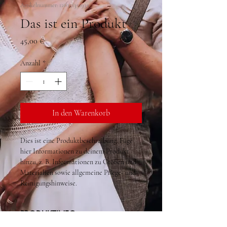
Artikelnummer: 126351351935
Das ist ein Produkt
Preis
45,00 €
Anzahl
*
In den Warenkorb
Dies ist eine Produktbeschreibung. Füge 
hier Informationen zu deinem Produkt 
hinzu, z. B. Informationen zu Größen und 
Materialien sowie allgemeine Pflege- und 
Reinigungshinweise.
PRODUKTINFO