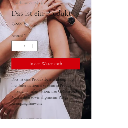
Artikelnummer: 284215376135191
Das ist ein Produkt
Preis
130,00 €
Anzahl
*
In den Warenkorb
Dies ist eine Produktbeschreibung. Füge 
hier Informationen zu deinem Produkt 
hinzu, z. B. Informationen zu Größen und 
Materialien sowie allgemeine Pflege- und 
Reinigungshinweise.
PRODUKTINFO