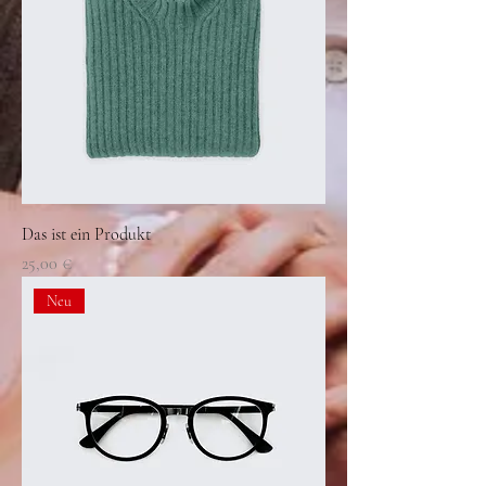
Das ist ein Produkt
Preis
25,00 €
Neu