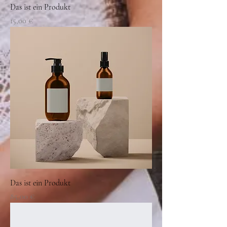
Das ist ein Produkt
Preis
15,00 €
Das ist ein Produkt
Preis
85,00 €