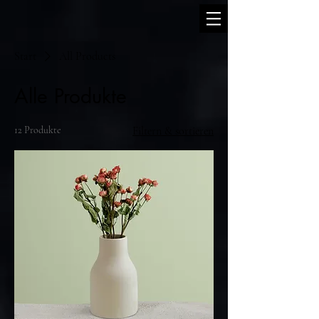
Start
All Products
Alle Produkte
12 Produkte
Filtern & sortieren